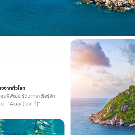
ทางจากทั่วโลก
ุณพิพัฒน์ รัตนากร หรือรู้จัก
าว่า “Akey (เอค-กี้)”