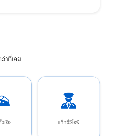
ว่าที่เคย
๋วเรือ
แท็กซี่วีไอพี