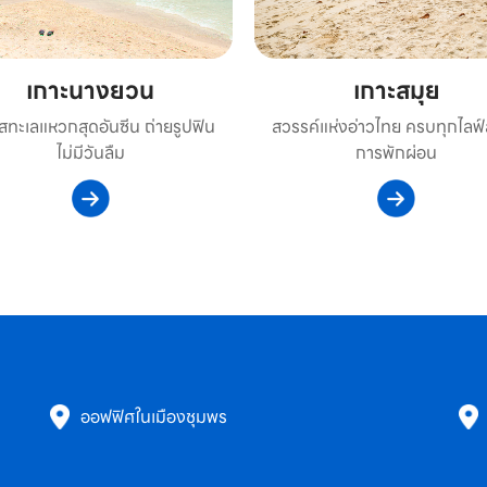
เกาะนางยวน
เกาะสมุย
ัสทะเลแหวกสุดอันซีน ถ่ายรูปฟิน
สวรรค์แห่งอ่าวไทย ครบทุกไลฟ์
ไม่มีวันลืม
การพักผ่อน
ออฟฟิศในเมืองชุมพร