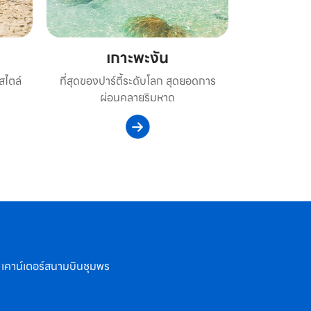
เกาะพะงัน
สไตล์
ที่สุดของปาร์ตี้ระดับโลก สุดยอดการ
ผ่อนคลายริมหาด
เคาน์เตอร์สนามบินชุมพร