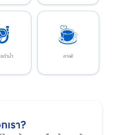
กจดำน้ำ
คาเฟ่
อกเรา?