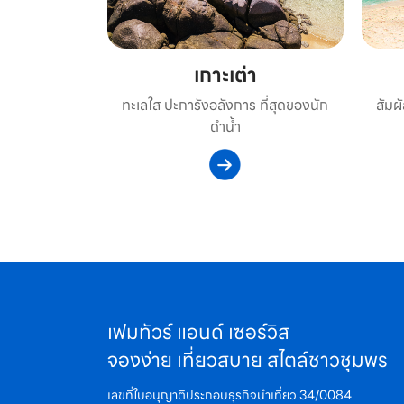
เกาะเต่า
ทะเลใส ปะการังอลังการ ที่สุดของนัก
สัมผ
ดำน้ำ
เฟมทัวร์ แอนด์ เซอร์วิส
จองง่าย เที่ยวสบาย สไตล์ชาวชุมพร
เลขที่ใบอนุญาติประกอบธุรกิจนำเที่ยว 34/0084