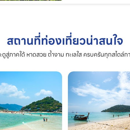
สถานที่ท่องเที่ยวน่าสนใจ
ะตูสู่ภาคใต้ หาดสวย ถ้ำงาม ทะเลใส ครบครันทุกสไตล์ก